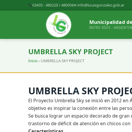
03435 - 480220 / 480056
✉
info@lucasgonzalez.gob.ar
Municipalidad de
ENTRE RÍOS · ARGENTI
UMBRELLA SKY PROJECT
Inicio
› UMBRELLA SKY PROJECT
UMBRELLA SKY PROJE
El Proyecto Umbrella Sky se inició en 2012 en 
objetivo es inspirar la conexión entre las pers
Se busca lograr un espacio decorado de gran co
trastorno de déficit de atención en chicos con
Características