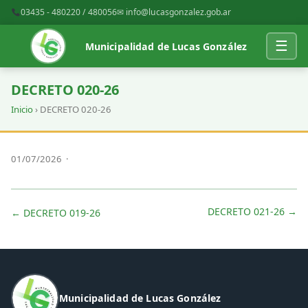
03435 - 480220 / 480056
✉
info@lucasgonzalez.gob.ar
☰
Municipalidad de Lucas González
DECRETO 020-26
Inicio
› DECRETO 020-26
01/07/2026 ·
DECRETO 021-26 →
← DECRETO 019-26
Municipalidad de Lucas González