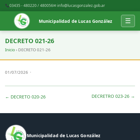
03435 - 480220 / 480056
✉
info@lucasgonzalez.gob.ar
☰
Municipalidad de Lucas González
DECRETO 021-26
Inicio
› DECRETO 021-26
01/07/2026 ·
DECRETRO 023-26 →
← DECRETO 020-26
Municipalidad de Lucas González